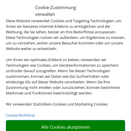
Busunternehmen
Cookie-Zustimmung
Schmetterling zusammen.
verwalten
Es verfügt über eine moderne
Diese Website verwendet Cookies und Targeting Technologien, um
Busflotte und aktuelle
Ihnen ein besseres Internet-Erlebnis zu ermöglichen und die
Werbung, die Sie sehen, besser an Ihre Bedürfnisse anzupassen.
Sicherheitstechnik.
Diese Technologien nutzen wir außerdem, um Ergebnisse zu messen,
um zu verstehen, woher unsere Besucher kommen oder um unsere
Website weiter zu entwickeln.
Um Ihnen ein optimales Erlebnis zu bieten, verwenden wir
Technologien wie Cookies, um Geräteinformationen zu speichern
und/oder darauf zuzugreifen. Wenn Sie diesen Technologien
zustimmmen, können wir Daten wie das Surfverhalten oder
eindeutige IDs auf dieser Website verarbeiten. Wenn Sie ihre
Zustimmung nicht erteilen oder zurückziehen, können bestimmte
Merkmale und Funktionen beeinträchtigt werden.
Organisation
Wir verwenden Statistiken-Cookies und Marketing Cookies.
Den gesamten
organisatorischen Aufwand
Cookie-Richtlinie
übernimmt der
Alle Cookies akzeptieren
Reiseveranstalter für Sie