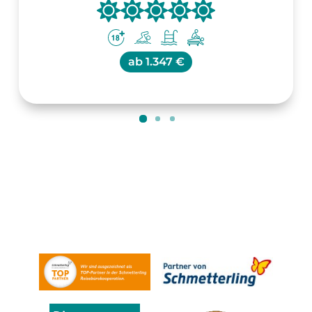
ab
1.347 €