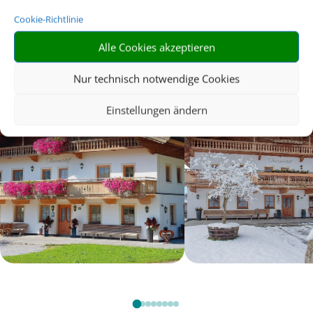
FERIENWOHNUNG IN SÖLL
Cookie-Richtlinie
AM WILDEN KAISER
Alle Cookies akzeptieren
Nur technisch notwendige Cookies
Einstellungen ändern